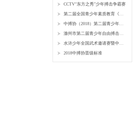
CCTV“东方之秀”少年搏击争霸赛
第二届全国青少年素质教育《勇者争锋》搏击锦标赛
中搏协（2018）第二届青少年锦标赛
滁州市第二届青少年自由搏击全国邀请赛
水浒少年全国武术邀请赛暨中搏协青少年搏击锦标赛
2018中搏协晋级标准